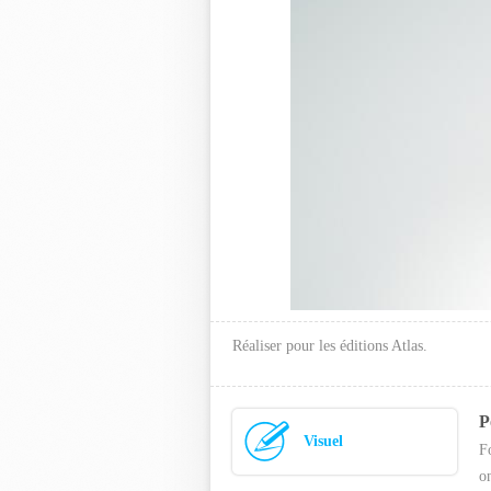
Réaliser pour les éditions Atlas.
P
Visuel
F
o